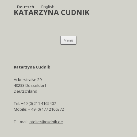
Deutsch
English
KATARZYNA CUDNIK
Springe
Menü
zum
Inhalt
Katarzyna Cudnik
Ackerstraße 29
40233 Düsseldorf
Deutschland
Tel: +49 (0) 211 4165407
Mobile: + 49 (0) 177 2166372
E – mail:
atelier@cudnik.de