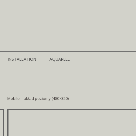
Springe
zum
INSTALLATION
AQUARELL
Inhalt
Mobile – układ poziomy (480×320)