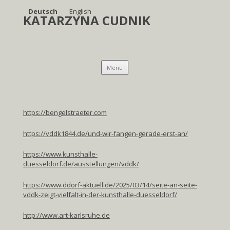
Deutsch
English
KATARZYNA CUDNIK
Springe
Menü
zum
Inhalt
https://bengelstraeter.com
https://vddk1844.de/und-wir-fangen-gerade-erst-an/
https://www.kunsthalle-
duesseldorf.de/ausstellungen/vddk/
https://www.ddorf-aktuell.de/2025/03/14/seite-an-seite-
vddk-zeigt-vielfalt-in-der-kunsthalle-duesseldorf/
http://www.art-karlsruhe.de