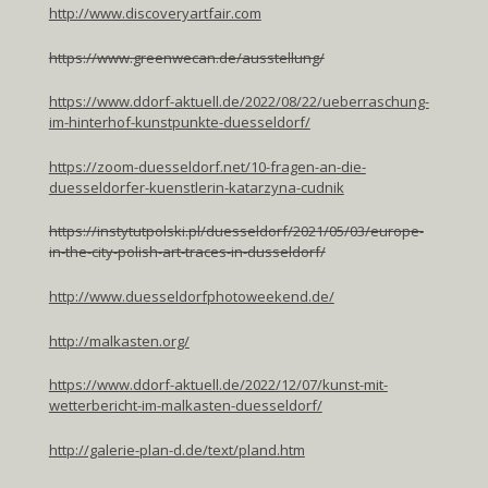
http://www.discoveryartfair.com
https://www.greenwecan.de/ausstellung/
https://www.ddorf-aktuell.de/2022/08/22/ueberraschung-
im-hinterhof-kunstpunkte-duesseldorf/
https://zoom-duesseldorf.net/10-fragen-an-die-
duesseldorfer-kuenstlerin-katarzyna-cudnik
https://instytutpolski.pl/duesseldorf/2021/05/03/europe-
in-the-city-polish-art-traces-in-dusseldorf/
http://www.duesseldorfphotoweekend.de/
http://malkasten.org/
https://www.ddorf-aktuell.de/2022/12/07/kunst-mit-
wetterbericht-im-malkasten-duesseldorf/
http://galerie-plan-d.de/text/pland.htm